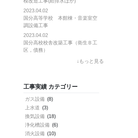
模改造工事(給排水ほか)
2023.04.02
国分高等学校 本館棟・音楽室空
調設備工事
2023.04.02
国分高校校舎改築工事（衛生Ｂ工
区，債務）
↓もっと見る
工事実績 カテゴリー
ガス設備
(8)
上水道
(3)
換気設備
(18)
浄化槽設備
(6)
消火設備
(10)